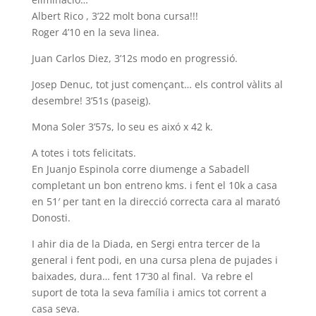
Albert Rico , 3’22 molt bona cursa!!!
Roger 4’10 en la seva linea.
Juan Carlos Diez, 3’12s modo en progressió.
Josep Denuc, tot just començant… els control vàlits al
desembre! 3’51s (paseig).
Mona Soler 3’57s, lo seu es aixó x 42 k.
A totes i tots felicitats.
En Juanjo Espinola corre diumenge a Sabadell
completant un bon entreno kms. i fent el 10k a casa
en 51′ per tant en la direcció correcta cara al marató
Donosti.
I ahir dia de la Diada, en Sergi entra tercer de la
general i fent podi, en una cursa plena de pujades i
baixades, dura… fent 17’30 al final. Va rebre el
suport de tota la seva família i amics tot corrent a
casa seva.