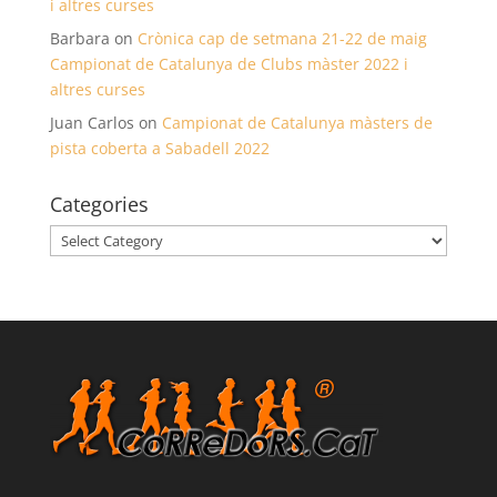
i altres curses
Barbara
on
Crònica cap de setmana 21-22 de maig
Campionat de Catalunya de Clubs màster 2022 i
altres curses
Juan Carlos
on
Campionat de Catalunya màsters de
pista coberta a Sabadell 2022
Categories
Categories