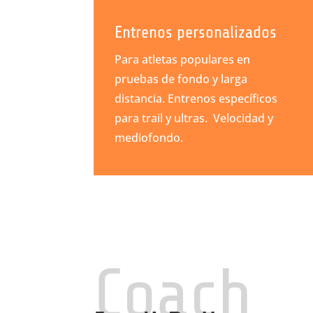
Entrenos personalizados
Para atletas populares en
pruebas de fondo y larga
distancia. Entrenos específicos
para trail y ultras. Velocidad y
mediofondo.
Coach