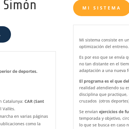
s Simón
MI SISTEMA
A
Mi sistema consiste en u
optimización del entreno.
Es por eso que se envía 
no tan distante en el tiem
adaptación a una nueva f
erior de deportes.​
El programa es el que de
realidad atendiendo su e
disciplina que practique,
cruzados (otros deportes
n Catalunya:
CAR (Sant
l Vallès.
Se envían
ejercicios de f
 marcha en varias páginas
temporada y objetivo, cir
publicaciones como la
lo que se busca en caso n