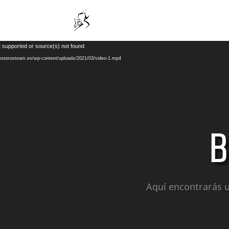
t supported or source(s) not found
llesterosteam.es/wp-content/uploads/2021/03/video-1.mp4
B
Aquí encontrarás u