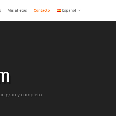
g
Mis atletas
Contacto
Español
am
 un gran y completo