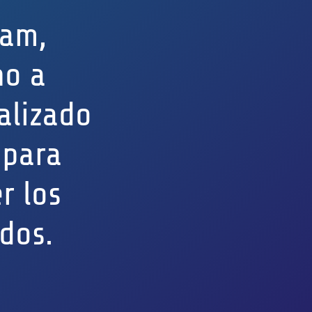
eam,
no a
alizado
 para
r los
dos.