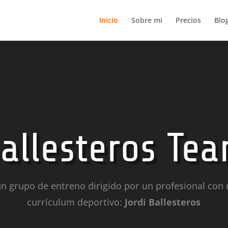
Inicio
Sobre mi
Precios
Blo
Reproductor
de
vídeo
allesteros Te
n grupo de entreno dirigido por un profesional con
currículum deportivo:
Jordi Ballesteros