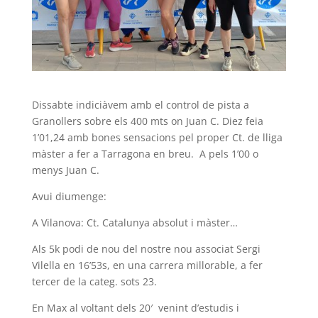
Dissabte indiciàvem amb el control de pista a
Granollers sobre els 400 mts on Juan C. Diez feia
1’01,24 amb bones sensacions pel proper Ct. de lliga
màster a fer a Tarragona en breu. A pels 1’00 o
menys Juan C.
Avui diumenge:
A Vilanova: Ct. Catalunya absolut i màster…
Als 5k podi de nou del nostre nou associat Sergi
Vilella en 16’53s, en una carrera millorable, a fer
tercer de la categ. sots 23.
En Max al voltant dels 20′ venint d’estudis i