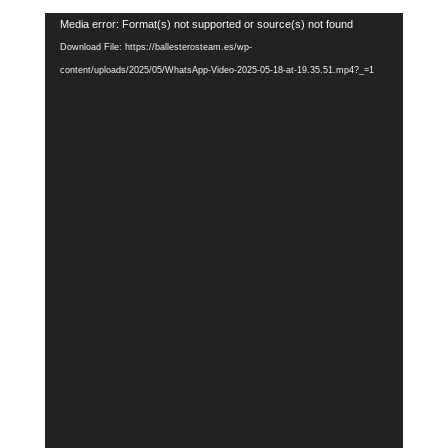
Video
Media error: Format(s) not supported or source(s) not found
Player
Download File: https://ballesterosteam.es/wp-
content/uploads/2025/05/WhatsApp-Video-2025-05-18-at-19.35.51.mp4?_=1