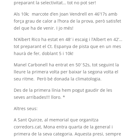
preparant la selectivitat… tot no pot ser!
Als 10k; marcote d’en Joan Vendrell en 46’17s amb
força grau de calor a l’hora de la prova, però satisfet
del que ha de venir. I jo més!
N’Albert Rico ha estat en 48′ i escaig i l’Albert en 42’…
tot preparant el Ct. Espanya de pista que en un mes
haurà de fer, doblant 5 i 10k!
Manel Carbonell ha entrat en 50′ 52s, tot seguint la
lleure la primera volta per baixar la segona volta el
seu ritme. Però bé donada la climatologia.
Des de la primera línia hem pogut gaudir de les
seves arribades!!! lloro. *
Altres seus:
A Sant Quirze, al memorial que organitza
corredors.cat, Mona entra quarta de la general i
primera de la seva categoria. Aquesta presi, sempre