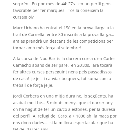
sorprèn. En poc més de 44′ 27s. en un perfil gens
favorable per fer marques. Tos la coneixem la
cursa!!! oi?
Marc Urbano ha entrat el 15è en la prova llarga a la
trail de Cornellà, entre 80 inscrits a la prova llarga…
ara es prendrà un descans de les competicions per
tornar amb més força al setembre!
A la cursa de Nou Barris la darrera cursa d’en Carles
Camacho abans de ser pare. en 20’30s. ara tocarà
fer altres curses perseguint nens pels passadissos
de casa! je je… i canviar bolquers, tot suma com a
treball de força je je.
Jordi Corbera en una mitja dura no, lo següents, ha
acabat molt bé… 5 minuts menys que el darrer any
on ha hagut de fer un ca/co a estones, per la duresa
del perfil. Al refugi del Caro, a + 1000 ahi la maca por
ens dona dades… si la millora espectacular que ha
fet del darrer any!