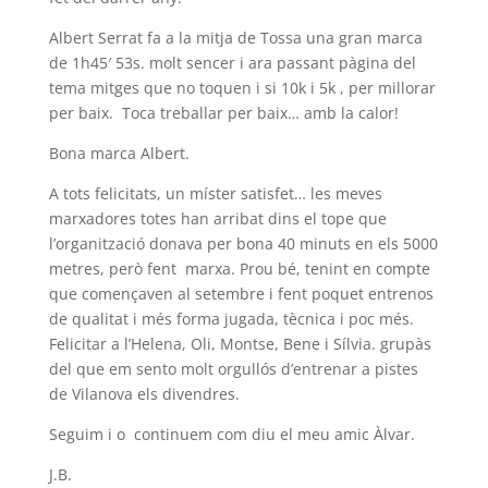
Albert Serrat fa a la mitja de Tossa una gran marca
de 1h45′ 53s. molt sencer i ara passant pàgina del
tema mitges que no toquen i si 10k i 5k , per millorar
per baix. Toca treballar per baix… amb la calor!
Bona marca Albert.
A tots felicitats, un míster satisfet… les meves
marxadores totes han arribat dins el tope que
l’organització donava per bona 40 minuts en els 5000
metres, però fent marxa. Prou bé, tenint en compte
que començaven al setembre i fent poquet entrenos
de qualitat i més forma jugada, tècnica i poc més.
Felicitar a l’Helena, Oli, Montse, Bene i Sílvia. grupàs
del que em sento molt orgullós d’entrenar a pistes
de Vilanova els divendres.
Seguim i o continuem com diu el meu amic Àlvar.
J.B.