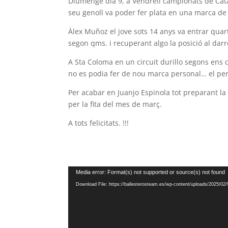
Diumenge dia 9, a Vendrell campionats de Cat
seu genoll va poder fer plata en una marca de 
Àlex Muñoz el jove sots 14 anys va entrar quar
segon qms. i recuperant algo la posició al da
A Sta Coloma en un circuit durillo segons ens 
no es podia fer de nou marca personal… el perf
Per acabar en Juanjo Espinola tot preparant 
per la fita del mes de març.
A tots felicitats. !!!
Video
Media error: Format(s) not supported or source(s) not found
Player
Download File: https://ballesterosteam.es/wp-content/uploads/2025/0