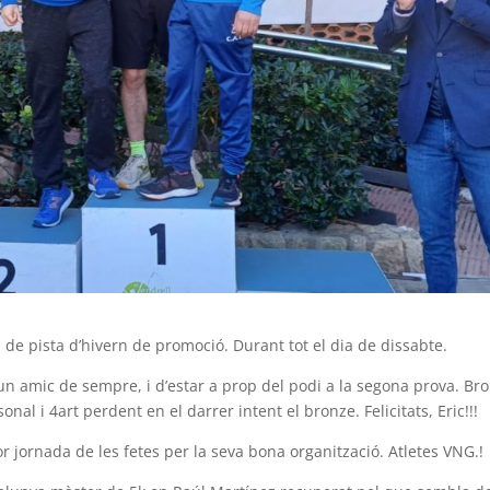
a de pista d’hivern de promoció. Durant tot el dia de dissabte.
 d’un amic de sempre, i d’estar a prop del podi a la segona prova. Br
nal i 4art perdent en el darrer intent el bronze. Felicitats, Eric!!!
lor jornada de les fetes per la seva bona organització. Atletes VNG.!