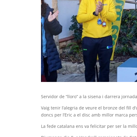
Servidor de “lloro” a la sisena i darrera jornad
Vaig tenir l’alegria de veure el bronze del fill
doncs per l’Eric a el disc amb millor marca perso
La fede catalana ens va felicitar per ser la mil