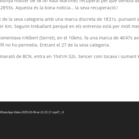
alunya màster de 5k on Raúl Martínez recuperat pel que sembla d
28’55s. Aquesta és la bona notícia… la seva recuperació.!
t de la seva categoria amb una marca discreta de 18’21s. punxant a
rrer Km. Seguim treballant perquè en els entrenos està per molt me
comentava n’Albert (Serret), en el 10kms. fa una marca de 46’47s av
il no ho permetia. Entrant el 27 de la seva categoria.
la marató de BCN, entra en 1h41m 52s. Sencer com tocava i sumant
2/WhatsApp-Video-2025-02-09-at-13.23.17.mp4?_=1