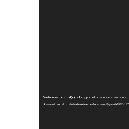
Video
Media error: Format(s) not supported or source(s) not found
Player
Download File: https://ballesterosteam.es/wp-content/uploads/2025/0