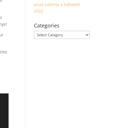
el
pista coberta a Sabadell
2022
l
nys!
Categories
Categories
ui
 Kms