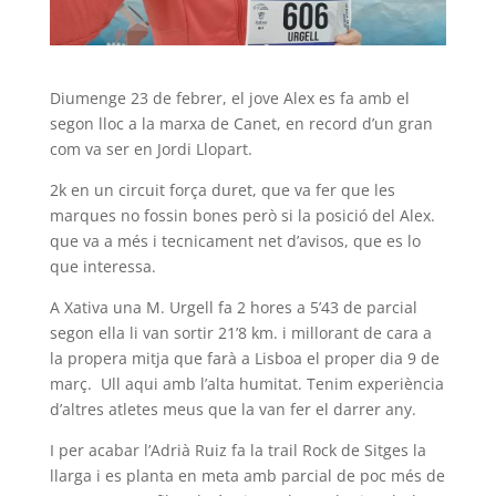
Diumenge 23 de febrer, el jove Alex es fa amb el
segon lloc a la marxa de Canet, en record d’un gran
com va ser en Jordi Llopart.
2k en un circuit força duret, que va fer que les
marques no fossin bones però si la posició del Alex.
que va a més i tecnicament net d’avisos, que es lo
que interessa.
A Xativa una M. Urgell fa 2 hores a 5’43 de parcial
segon ella li van sortir 21’8 km. i millorant de cara a
la propera mitja que farà a Lisboa el proper dia 9 de
març. Ull aqui amb l’alta humitat. Tenim experiència
d’altres atletes meus que la van fer el darrer any.
I per acabar l’Adrià Ruiz fa la trail Rock de Sitges la
llarga i es planta en meta amb parcial de poc més de