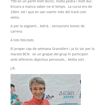
7’00 en un perfil molt tècnic, molta pedra i molt dur.
Encara a manca saber-ne el temps. La cursa era de
25km. tot i que en van soertir més del track com
veieu.
A per la següent… Adrià… sensacions bones de
carrera.
A tots felicitats.
El proper cap de setmana Granollers i ja tic tac per la
marató BCN. on un grapat del grup hi participen
amb diferents objectius personals… Molta sort.
J.B.