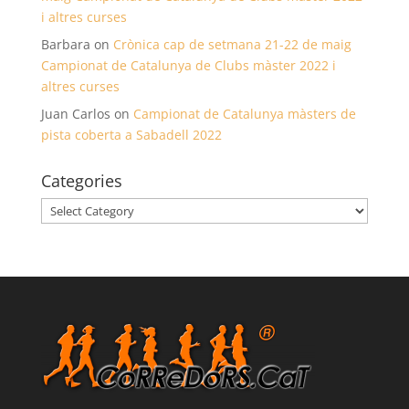
i altres curses
Barbara
on
Crònica cap de setmana 21-22 de maig
Campionat de Catalunya de Clubs màster 2022 i
altres curses
Juan Carlos
on
Campionat de Catalunya màsters de
pista coberta a Sabadell 2022
Categories
Categories