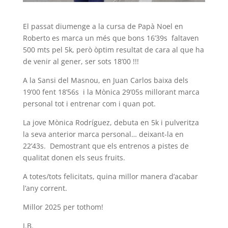
El passat diumenge a la cursa de Papà Noel en
Roberto es marca un més que bons 16’39s faltaven
500 mts pel 5k, però òptim resultat de cara al que ha
de venir al gener, ser sots 18’00 !!!
A la Sansi del Masnou, en Juan Carlos baixa dels
19’00 fent 18’56s i la Mònica 29’05s millorant marca
personal tot i entrenar com i quan pot.
La jove Mònica Rodríguez, debuta en 5k i pulveritza
la seva anterior marca personal… deixant-la en
22’43s. Demostrant que els entrenos a pistes de
qualitat donen els seus fruits.
A totes/tots felicitats, quina millor manera d’acabar
l’any corrent.
Millor 2025 per tothom!
J.B.