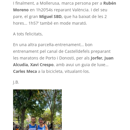
I finalment, a Mollerusa, marca persona per a
Rubén
Moreno
en 1h20’54s reparant València. I del seu
pare, el gran
Miguel SBD,
que ha baixat de les 2
hores… 1h57′ també en mode marató.
A tots felicitats,
En una altra parcel·la-entrenament… bon
entrenament pel canal de Castelldefels preparant
les maratons de Porto i Donosti, per als
Jorfer, Juan
Alcudia, Xavi Crespo
, amb avui un guia de luxe…
Carles Meca
a la bicicleta, vitualant-los.
J.B.