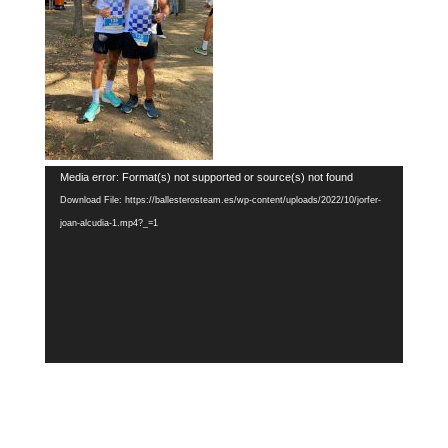
Video
Media error: Format(s) not supported or source(s) not found
Player
Download File: https://ballesterosteam.es/wp-content/uploads/2022/10/jorfer-
joan-alcudia-1.mp4?_=1