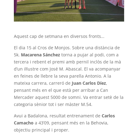
Aquest cap de setmana en diversos fronts…
El dia 15 al Cros de Monjos. Sobre una distància de
5k.
Macarena Sánchez
torna a pujar al podi, com a
tercera i rebent el premi amb pernil inclòs de la mà
d’un il·lustre com José M. Abascal. El va acompanyar
en feines de llebre la seva parella Antonio. A la
mateixa carrera, carreró de
Juan Carlos Díez
,
pensant més en el que està per arribar a Can
Mercader aquest 5000 de somni. Va entrar setè de la
categoria sènior tot i ser màster M.54.
Avui a Badalona, ​​resultat entrenament de
Carlos
Camacho
a 43’09, pensant més en la Behovia,
objectiu principal i proper.