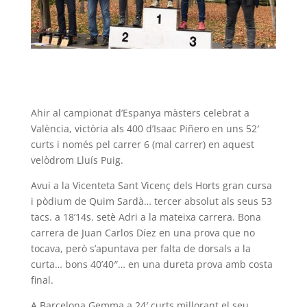
Ahir al campionat d’Espanya màsters celebrat a
València, victòria als 400 d’Isaac Piñero en uns 52′
curts i només pel carrer 6 (mal carrer) en aquest
velòdrom Lluís Puig.
Avui a la Vicenteta Sant Vicenç dels Horts gran cursa
i pòdium de Quim Sardà… tercer absolut als seus 53
tacs. a 18’14s. setè Adri a la mateixa carrera. Bona
carrera de Juan Carlos Díez en una prova que no
tocava, però s’apuntava per falta de dorsals a la
curta… bons 40’40″… en una dureta prova amb costa
final.
A Barcelona Gemma a 24′ curts millorant el seu