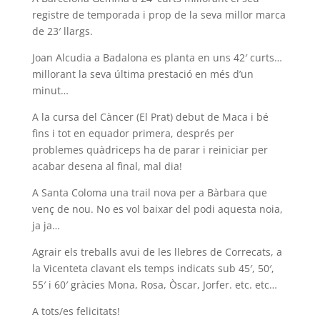
registre de temporada i prop de la seva millor marca
de 23′ llargs.
Joan Alcudia a Badalona es planta en uns 42′ curts…
millorant la seva última prestació en més d’un
minut…
A la cursa del Càncer (El Prat) debut de Maca i bé
fins i tot en equador primera, després per
problemes quàdriceps ha de parar i reiniciar per
acabar desena al final, mal dia!
A Santa Coloma una trail nova per a Bàrbara que
venç de nou. No es vol baixar del podi aquesta noia,
ja ja…
Agrair els treballs avui de les llebres de Correcats, a
la Vicenteta clavant els temps indicats sub 45′, 50′,
55′ i 60′ gràcies Mona, Rosa, Òscar, Jorfer. etc. etc…
A tots/es felicitats!