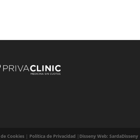
a de Cookies
|
Política de Privacidad
|
Disseny Web: SardaDisseny