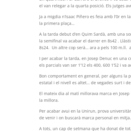
el van relegar a la quarta posició. Els jutges 
Ja a migdia n’Isaac Piñero es feia amb l’0r en l
la primera plaça…
A la tarda debut d’en Quim Sardà, amb una so
la semifinal va acabar el darrer en 8s42 . Llàs
8s24. Un altre cop serà… ara a pels 100 m.ll. a l
I per acabar la tarda, en Josep Denuc en una c
els parcials van ser 1’12 els 400, 600 1’52 i v
Bon comportament en general, per alguns la p
estatal i el nivell es altet… de vegades surt i 
El mateix dia al matí millorava marca en Josep 
la millora.
Per acabar avui en la Unirun, prova università
de venir i on buscarà marca personal en mitja. 
A tots, un cap de setmana que ha donat de tot