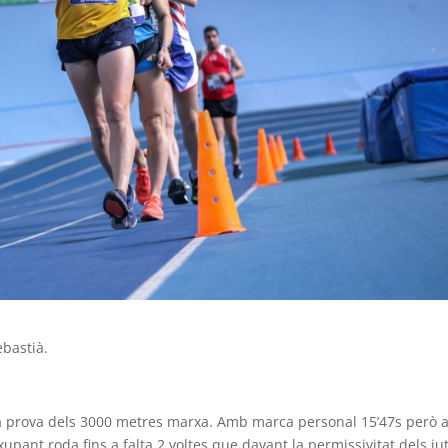
bastià.
la prova dels 3000 metres marxa. Amb marca personal 15’47s però
 xupant roda fins a falta 2 voltes que davant la permissivitat dels ju