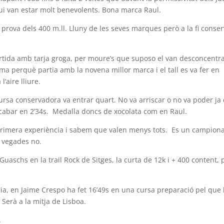
avui van estar molt benevolents. Bona marca Raul.
a prova dels 400 m.ll. Lluny de les seves marques però a la fi conse
rtida amb tarja groga, per moure’s que suposo el van desconcentr
tima perquè partia amb la novena millor marca i el tall es va fer en
’aire lliure.
ursa conservadora va entrar quart. No va arriscar o no va poder ja
a acabar en 2’34s. Medalla doncs de xocolata com en Raul.
rimera experiència i sabem que valen menys tots. Es un campion
de vegades no.
Guaschs en la trail Rock de Sitges, la curta de 12k i + 400 content, 
ria, en Jaime Crespo ha fet 16’49s en una cursa preparació pel que
Serà a la mitja de Lisboa.
.