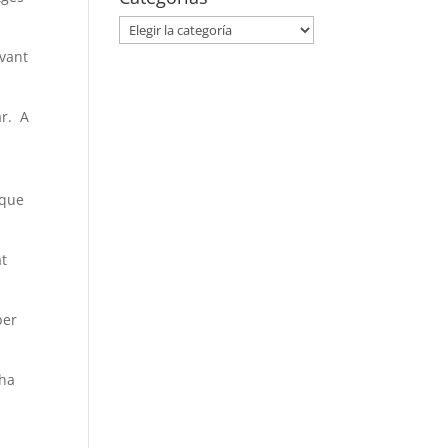
Categorías
rvant
ar. A
 que
at
per
 ha