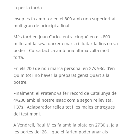
Ja per la tarda…
Josep es fa amb l’or en el 800 amb una superioritat
molt gran de principi a final.
Més tard en Juan Carlos entra cinquè en els 800
millorant la seva darrera marca i lluitar-la fins on va
poder. Cursa tàctica amb una última volta molt
forta.
En els 200 de nou marca personal en 27s 93c. d’en
Quim tot i no haver-la preparat gens! Quart a la
postre.
Finalment, el Pratenc va fer record de Catalunya de
4×200 amb el nostre Isaac com a segon rellevista.
1’37s. Aclaparador relleu tot i les males entregues
del testimoni.
A Vendrell, Raul M es fa amb la plata en 27’30 s. ja a
les portes del 26’… que el farien poder anar als