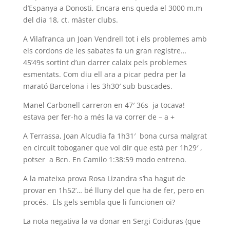
d’Espanya a Donosti, Encara ens queda el 3000 m.m
del dia 18, ct. màster clubs.
A Vilafranca un Joan Vendrell tot i els problemes amb
els cordons de les sabates fa un gran registre…
45’49s sortint d’un darrer calaix pels problemes
esmentats. Com diu ell ara a picar pedra per la
marató Barcelona i les 3h30′ sub buscades.
Manel Carbonell carreron en 47′ 36s ja tocava!
estava per fer-ho a més la va correr de – a +
A Terrassa, Joan Alcudia fa 1h31′ bona cursa malgrat
en circuit toboganer que vol dir que està per 1h29′ ,
potser a Bcn. En Camilo 1:38:59 modo entreno.
A la mateixa prova Rosa Lizandra s’ha hagut de
provar en 1h52’… bé lluny del que ha de fer, pero en
procés. Els gels sembla que li funcionen oi?
La nota negativa la va donar en Sergi Coiduras (que