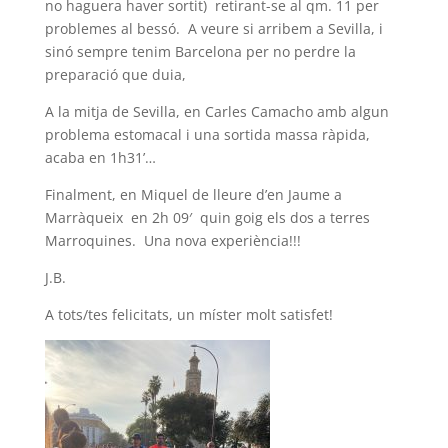
no haguera haver sortit) retirant-se al qm. 11 per
problemes al bessó. A veure si arribem a Sevilla, i
sinó sempre tenim Barcelona per no perdre la
preparació que duia,
A la mitja de Sevilla, en Carles Camacho amb algun
problema estomacal i una sortida massa ràpida,
acaba en 1h31’…
Finalment, en Miquel de lleure d’en Jaume a
Marràqueix en 2h 09′ quin goig els dos a terres
Marroquines. Una nova experiència!!!
J.B.
A tots/tes felicitats, un míster molt satisfet!