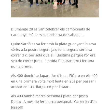
Diumenge 28 es van celebrar els campionats de
Catalunya màsters a la coberta de Sabadell.
Quim Sardà es va fer amb la plata guanyant la seva
sèrie, a la postre segon, ja que la segona sèrie va
córrer 3 c. per sota que ell. Llàstima perquè l’or era
seu de córrer junts. Sortida fulgurant tot i fer una
nul·la prèvia.
Als 400 domini aclaparador d’Isaac Piñero en els 400,
en una primera volta molt lenta en 25s per passar i
acabar en 51s llargs. Or per l’Isaac.
Als 400 també marca persona i plata per Josep
Denuc. A més de fer marca personal. Carrerón d’en
Josep!!!