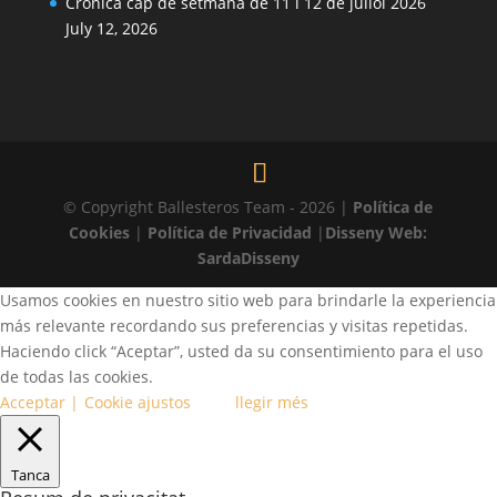
Crònica cap de setmana de 11 i 12 de juliol 2026
July 12, 2026
© Copyright Ballesteros Team - 2026 |
Política de
Cookies
|
Política de Privacidad
|
Disseny Web:
SardaDisseny
Usamos cookies en nuestro sitio web para brindarle la experiencia
más relevante recordando sus preferencias y visitas repetidas.
Haciendo click “Aceptar”, usted da su consentimiento para el uso
de todas las cookies.
Acceptar |
Cookie ajustos
llegir més
Tanca